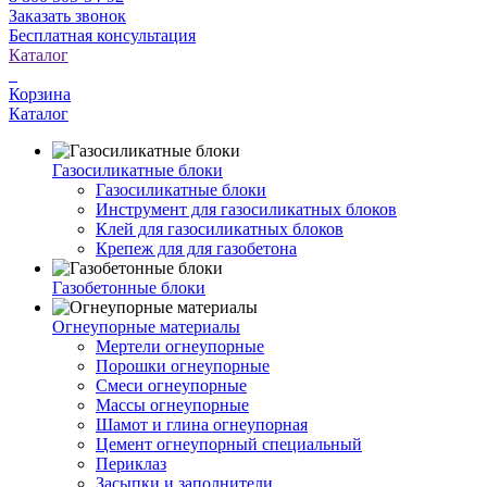
Заказать звонок
Бесплатная консультация
Каталог
Корзина
Каталог
Газосиликатные блоки
Газосиликатные блоки
Инструмент для газосиликатных блоков
Клей для газосиликатных блоков
Крепеж для для газобетона
Газобетонные блоки
Огнеупорные материалы
Мертели огнеупорные
Порошки огнеупорные
Смеси огнеупорные
Массы огнеупорные
Шамот и глина огнеупорная
Цемент огнеупорный специальный
Периклаз
Засыпки и заполнители