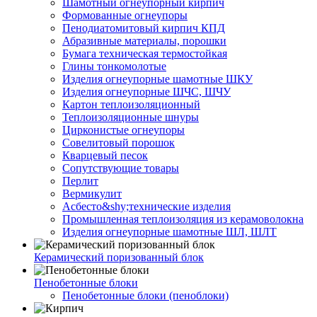
Шамотный огнеупорный кирпич
Формованные огнеупоры
Пенодиатомитовый кирпич КПД
Абразивные материалы, порошки
Бумага техническая термостойкая
Глины тонкомолотые
Изделия огнеупорные шамотные ШКУ
Изделия огнеупорные ШЧС, ШЧУ
Картон теплоизоляционный
Теплоизоляционные шнуры
Цирконистые огнеупоры
Совелитовый порошок
Кварцевый песок
Сопутствующие товары
Перлит
Вермикулит
Асбесто&shy;технические изделия
Промышленная теплоизоляция из керамоволокна
Изделия огнеупорные шамотные ШЛ, ШЛТ
Керамический поризованный блок
Пенобетонные блоки
Пенобетонные блоки (пеноблоки)