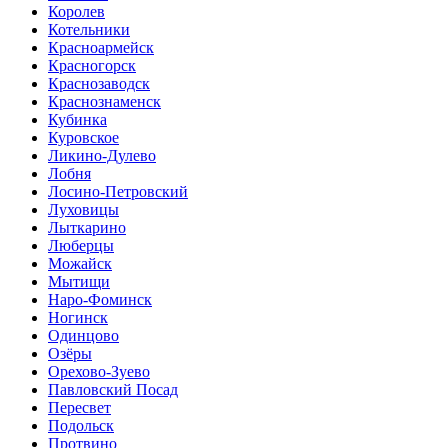
Королев
Котельники
Красноармейск
Красногорск
Краснозаводск
Краснознаменск
Кубинка
Куровское
Ликино-Дулево
Лобня
Лосино-Петровский
Луховицы
Лыткарино
Люберцы
Можайск
Мытищи
Наро-Фоминск
Ногинск
Одинцово
Озёры
Орехово-Зуево
Павловский Посад
Пересвет
Подольск
Протвино