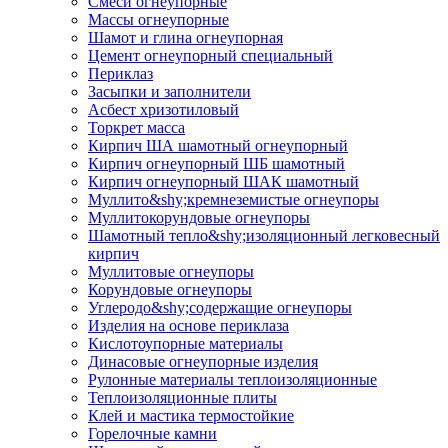
Смеси огнеупорные
Массы огнеупорные
Шамот и глина огнеупорная
Цемент огнеупорный специальный
Периклаз
Засыпки и заполнители
Асбест хризотиловый
Торкрет масса
Кирпич ША шамотный огнеупорный
Кирпич огнеупорный ШБ шамотный
Кирпич огнеупорный ШАК шамотный
Муллито&shy;­кремнеземистые огнеупоры
Муллито­корундовые огнеупоры
Шамотный тепло&shy;изоляционный легковесный
кирпич
Муллитовые огнеупоры
Корундовые огнеупоры
Углеродо&shy;содержащие огнеупоры
Изделия на основе периклаза
Кислотоупорные материалы
Динасовые огнеупорные изделия
Рулонные материалы теплоизоляционные
Тепло­изоляционные плиты
Клей и мастика термостойкие
Горелочные камни