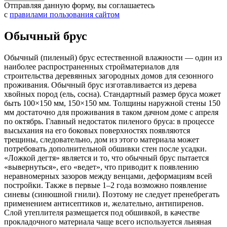
Отправляя данную форму, вы соглашаетесь
с
правилами пользования сайтом
Обычный брус
Обычный (пиленый) брус естественной влажности — один из
наиболее распространенных стройматериалов для
строительства деревянных загородных домов для сезонного
проживания. Обычный брус изготавливается из дерева
хвойных пород (ель, сосна). Стандартный размер бруса может
быть 100×150 мм, 150×150 мм. Толщины наружной стены 150
мм достаточно для проживания в таком дачном доме с апреля
по октябрь. Главный недостаток пиленого бруса: в процессе
высыхания на его боковых поверхностях появляются
трещины, следовательно, дом из этого материала может
потребовать дополнительной обшивки стен после усадки.
«Ложкой дегтя» является и то, что обычный брус пытается
«вывернуться», его «ведет», что приводит к появлению
неравномерных зазоров между венцами, деформациям всей
постройки. Также в первые 1–2 года возможно появление
синевы (синюшной гнили). Поэтому не следует пренебрегать
применением антисептиков и, желательно, антипиренов.
Слой утеплителя размещается под обшивкой, в качестве
прокладочного материала чаще всего используется льняная