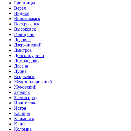
Бронницы
Верея
Видное
Волоколамск
Воскресенск
Высоковск
Голицыно
Дедовск
Дзержинский
Дмитров
Долгопрудный
Домодедово
Дрезна
Дубна
Егорьевск
Железнодорожный
Жуковский
Зарайск
Звенигород
Ивантеевка
Истра
Кашира
Климовск
Клин
Коломна