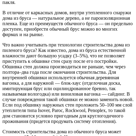
пакля.
В отличие от каркасных домов, внутри утепленного снаружи
дома из бруса — натуральное дерево, а не пароизоляционная
пленка. Еще из преимуществ обычного бруса — он предельно
доступен, приобрести обычный брус можно во многих
фирмах и на рынке.
Что важно учитывать при технологии строительства дома из
пиленого бруса? Как известно, дома из бруса естественной
влажности дают большую усадку (3–5%), что не позволяет
приступить к обшивке стен сразу после его постройки.
Обшивка стен должна производиться не раньше, чем через
полтора–два года после окончания строительства. Для
внутренней обшивки используется обычная деревянная
вагонка, а для наружной — блок-хаус (отделочная доска,
имитирующая брус или оцилиндрованное бревно, так
называемая вологодка) или виниловая вагонка — сайдинг. В
случае повреждения такой обшивки ее можно заменить новой.
Если под обшивку наружных стен проложить 50–100 мм слой
утеплителя типа Isover, Paroc, Rockwool, Penoplex, то такой
дом становится условно пригодным для круглогодичного
проживания (придется продумать систему отопления).
Стоимость строительства дома из обычного бруса может