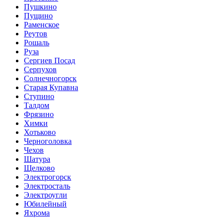
Пушкино
Пущино
Раменское
Реутов
Рошаль
Руза
Сергиев Посад
Серпухов
Солнечногорск
Старая Купавна
Ступино
Талдом
Фрязино
Химки
Хотьково
Черноголовка
Чехов
Шатура
Щелково
Электрогорск
Электросталь
Электроугли
Юбилейный
Яхрома