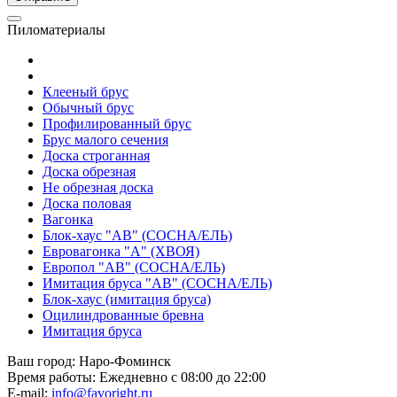
Пиломатериалы
Клееный брус
Обычный брус
Профилированный брус
Брус малого сечения
Доска строганная
Доска обрезная
Не обрезная доска
Доска половая
Вагонка
Блок-хаус "АВ" (СОСНА/ЕЛЬ)
Евровагонка "А" (ХВОЯ)
Европол "АВ" (СОСНА/ЕЛЬ)
Имитация бруса "АВ" (СОСНА/ЕЛЬ)
Блок-хаус (имитация бруса)
Оцилиндрованные бревна
Имитация бруса
Ваш город:
Наро-Фоминск
Время работы:
Ежедневно с 08:00 до 22:00
E-mail:
info@favoright.ru