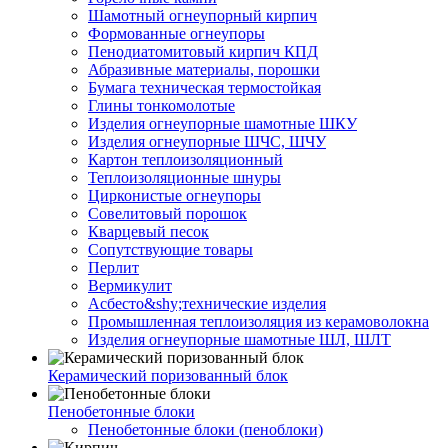
Шамотный огнеупорный кирпич
Формованные огнеупоры
Пенодиатомитовый кирпич КПД
Абразивные материалы, порошки
Бумага техническая термостойкая
Глины тонкомолотые
Изделия огнеупорные шамотные ШКУ
Изделия огнеупорные ШЧС, ШЧУ
Картон теплоизоляционный
Теплоизоляционные шнуры
Цирконистые огнеупоры
Совелитовый порошок
Кварцевый песок
Сопутствующие товары
Перлит
Вермикулит
Асбесто&shy;технические изделия
Промышленная теплоизоляция из керамоволокна
Изделия огнеупорные шамотные ШЛ, ШЛТ
Керамический поризованный блок
Пенобетонные блоки
Пенобетонные блоки (пеноблоки)