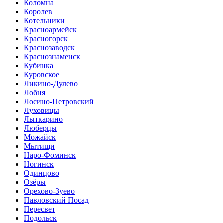
Коломна
Королев
Котельники
Красноармейск
Красногорск
Краснозаводск
Краснознаменск
Кубинка
Куровское
Ликино-Дулево
Лобня
Лосино-Петровский
Луховицы
Лыткарино
Люберцы
Можайск
Мытищи
Наро-Фоминск
Ногинск
Одинцово
Озёры
Орехово-Зуево
Павловский Посад
Пересвет
Подольск