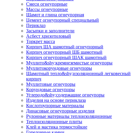
Смеси огнеупорные
Массы огнеупорные
Шамот и глина огнеупорная
Цемент огнеупорный специальный
Периклаз
Засыпки и заполнители
Асбест хризотиловый
Торкрет масса
Кирпич ША шамотный огнеупорный
Кирпич огнеупорный ШБ шамотный
Кирпич огнеупорный ШАК шамотный
Муллито&shy;­кремнеземистые огнеупоры
Муллито­корундовые огнеупоры
Шамотный тепло&shy;изоляционный легковесный
кирпич
Муллитовые огнеупоры
Корундовые огнеупоры
Углеродо&shy;содержащие огнеупоры
Изделия на основе периклаза
Кислотоупорные материалы
Динасовые огнеупорные изделия
Рулонные материалы теплоизоляционные
Тепло­изоляционные плиты
Клей и мастика термостойкие
Горелочные камни