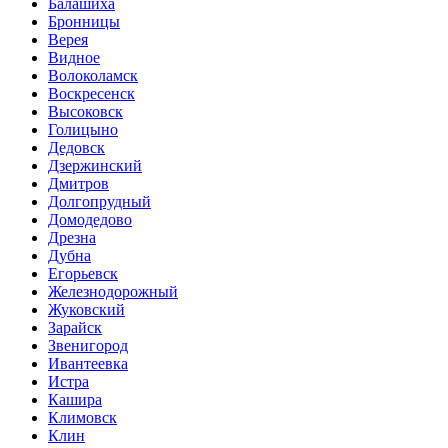
Балашиха
Бронницы
Верея
Видное
Волоколамск
Воскресенск
Высоковск
Голицыно
Дедовск
Дзержинский
Дмитров
Долгопрудный
Домодедово
Дрезна
Дубна
Егорьевск
Железнодорожный
Жуковский
Зарайск
Звенигород
Ивантеевка
Истра
Кашира
Климовск
Клин