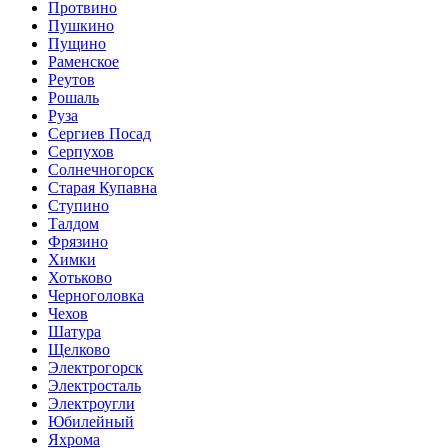
Протвино
Пушкино
Пущино
Раменское
Реутов
Рошаль
Руза
Сергиев Посад
Серпухов
Солнечногорск
Старая Купавна
Ступино
Талдом
Фрязино
Химки
Хотьково
Черноголовка
Чехов
Шатура
Щелково
Электрогорск
Электросталь
Электроугли
Юбилейный
Яхрома