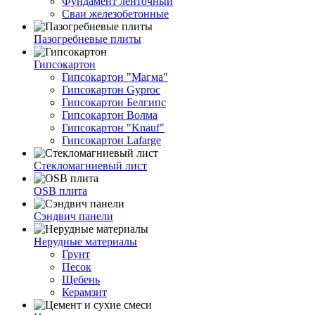
Фундамент ленточный
Сваи железобетонные
Пазогребневые плиты
Гипсокартон
Гипсокартон "Магма"
Гипсокартон Gyproc
Гипсокартон Белгипс
Гипсокартон Волма
Гипсокартон "Knauf"
Гипсокартон Lafarge
Стекломагниевый лист
OSB плита
Сэндвич панели
Нерудные материалы
Грунт
Песок
Щебень
Керамзит