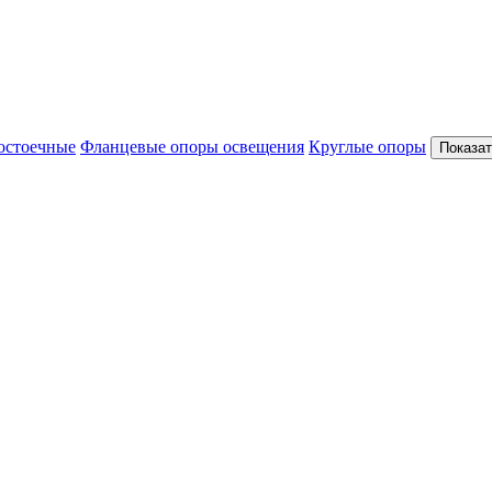
остоечные
Фланцевые опоры освещения
Круглые опоры
Показат